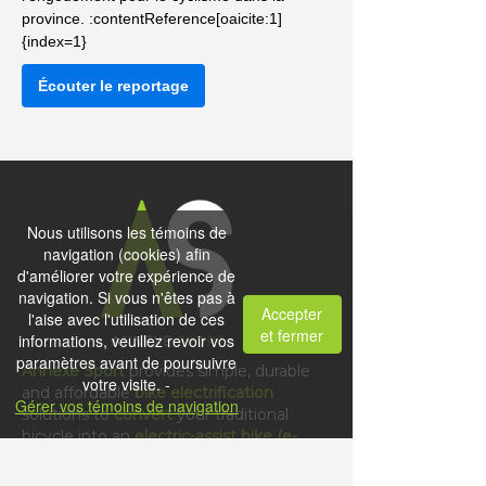
province. :contentReference[oaicite:1]
{index=1}
Écouter le reportage
Nous utilisons les témoins de
navigation (cookies) afin
d'améliorer votre expérience de
navigation. Si vous n'êtes pas à
Accepter
l'aise avec l'utilisation de ces
et fermer
informations, veuillez revoir vos
paramètres avant de poursuivre
Annexe Sport
provides simple, durable
votre visite. -
and affordable
bike electrification
Gérer vos témoins de navigation
solutions to
convert
your traditional
bicycle into an
electric-assist bike (e-
bike).